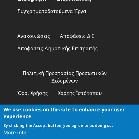
Συγχρηματοδοτούμενα Έργα
Footer
Ανακοινώσεις
Αποφάσεις Δ.Σ.
2
Αποφάσεις Δημοτικής Επιτροπής
Footer
Πολιτική Προστασίας Προσωπικών
3
Δεδομένων
Όροι Χρήσης
Χάρτης Ιστότοπου
We use cookies on this site to enhance your user
experience
By clicking the Accept button, you agree to us doing so.
Αναζήτηση
More info