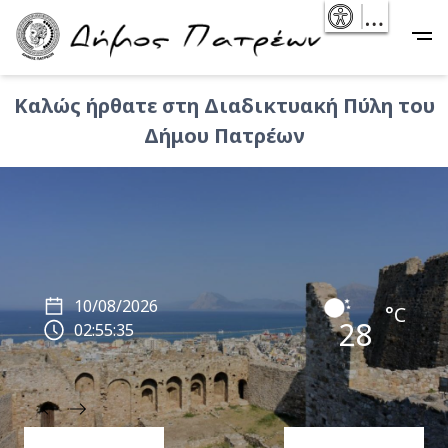
Skip
- Reset
Main
to
navigation
main
content
Καλώς ήρθατε στη Διαδικτυακή Πύλη του
Δήμου Πατρέων
10/08/2026
°C
28
02:55:36