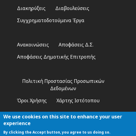
Διακηρύξεις
Διαβουλεύσεις
Συγχρηματοδοτούμενα Έργα
Footer
Ανακοινώσεις
Αποφάσεις Δ.Σ.
2
Αποφάσεις Δημοτικής Επιτροπής
Footer
Πολιτική Προστασίας Προσωπικών
3
Δεδομένων
Όροι Χρήσης
Χάρτης Ιστότοπου
We use cookies on this site to enhance your user
experience
By clicking the Accept button, you agree to us doing so.
Αναζήτηση