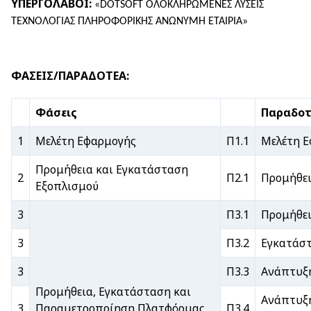
ΥΠΕΡΓΟΛΑΒΟΙ:
«DOTSOFT ΟΛΟΚΛΗΡΩΜΕΝΕΣ ΛΥΣΕΙΣ
ΤΕΧΝΟΛΟΓΙΑΣ ΠΛΗΡΟΦΟΡΙΚΗΣ ΑΝΩΝΥΜΗ ΕΤΑΙΡΙΑ»
ΦΑΣΕΙΣ/ΠΑΡΑΔΟΤΕΑ:
Φάσεις
Παραδοτ
1
Μελέτη Εφαρμογής
Π1.1
Μελέτη 
Προμήθεια και Εγκατάσταση
2
Π2.1
Προμήθει
Εξοπλισμού
3
Π3.1
Προμήθει
3
Π3.2
Εγκατάσ
3
Π3.3
Ανάπτυξ
Προμήθεια, Εγκατάσταση και
Ανάπτυξη
3
Παραμετροποίηση Πλατφόρμας
Π3.4