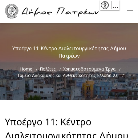
Skip
- Reset
Main
to
navigation
main
content
Υποέργο 11: Κέντρο Διαλειτουργικότητας Δήμου
Πατρέων
Breadcrumb
Home
Πολίτες
Χρηματοδοτούμενα Έργα
Ταμείο Ανάκαμψης και Ανθεκτικότητας Ελλάδα 2.0
Υποέργο 11: Κέντρο
Διαλειτουργικότητας Δήμου