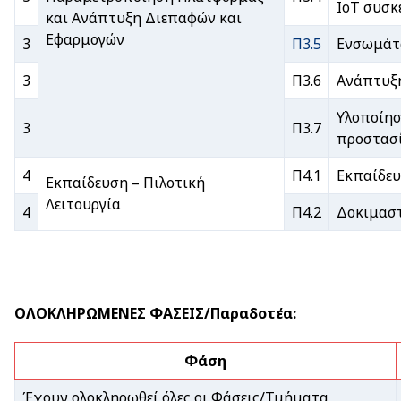
ΙοΤ συσκ
και Ανάπτυξη Διεπαφών και
Εφαρμογών
3
Π3.5
Ενσωμάτ
3
Π3.6
Ανάπτυξη
Υλοποίησ
3
Π3.7
προστασί
4
Π4.1
Εκπαίδε
Εκπαίδευση – Πιλοτική
Λειτουργία
4
Π4.2
Δοκιμαστ
ΟΛΟΚΛΗΡΩΜΕΝΕΣ ΦΑΣΕΙΣ/Παραδοτέα:
Φάση
Έχουν ολοκληρωθεί όλες οι Φάσεις/Τμήματα