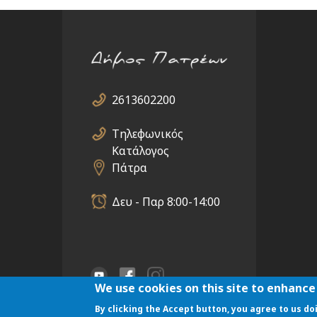
2613602200
Τηλεφωνικός
Κατάλογος
Πάτρα
Δευ - Παρ 8:00-14:00
We use cookies on this site to enhance
By clicking the Accept button, you agree to us do