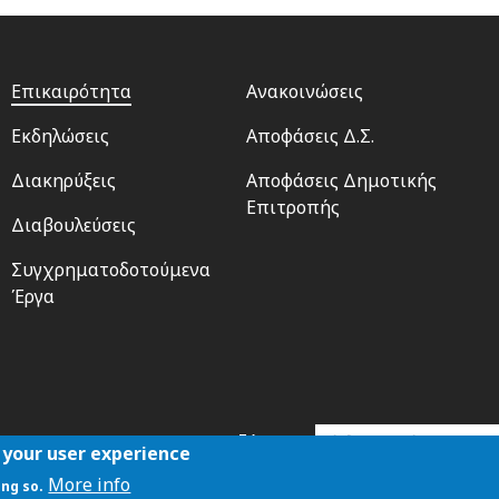
Footer
Footer
Επικαιρότητα
Ανακοινώσεις
menu
2
Εκδηλώσεις
Αποφάσεις Δ.Σ.
Διακηρύξεις
Αποφάσεις Δημοτικής
Επιτροπής
Διαβουλεύσεις
Συγχρηματοδοτούμενα
Έργα
Αναζήτηση
 your user experience
More info
ing so.