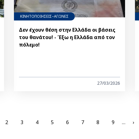
ΚΙΝΗΤΟΠΟΙΗΣΕΙΣ–ΑΓΩΝΕΣ
Δεν έχουν θέση στην Ελλάδα οι βάσεις
του θανάτου! - Έξω η Ελλάδα από τον
πόλεμο!
27/03/2026
rent
Page
2
Page
3
Page
4
Page
5
Page
6
Page
7
Page
8
Page
9
…
Ne
›
e
pa