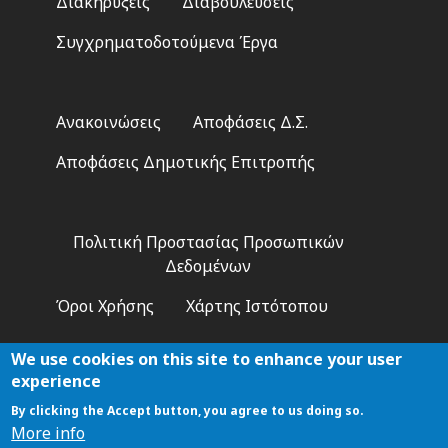
Διακηρύξεις
Διαβουλεύσεις
Συγχρηματοδοτούμενα Έργα
Footer
Ανακοινώσεις
Αποφάσεις Δ.Σ.
2
Αποφάσεις Δημοτικής Επιτροπής
Footer
Πολιτική Προστασίας Προσωπικών
3
Δεδομένων
Όροι Χρήσης
Χάρτης Ιστότοπου
We use cookies on this site to enhance your user
experience
By clicking the Accept button, you agree to us doing so.
Αναζήτηση
More info