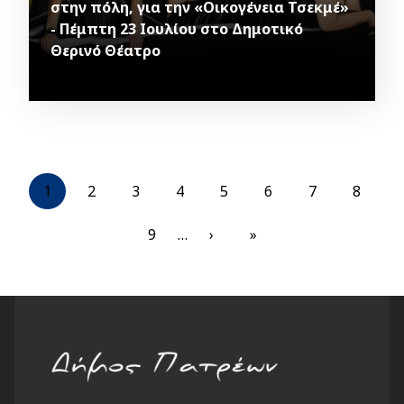
στην πόλη, για την «Οικογένεια Τσεκμέ»
- Πέμπτη 23 Ιουλίου στο Δημοτικό
Θερινό Θέατρο
Pagination
Current
1
Page
2
Page
3
Page
4
Page
5
Page
6
Page
7
Page
8
page
Page
9
…
Next
›
Last
»
page
page