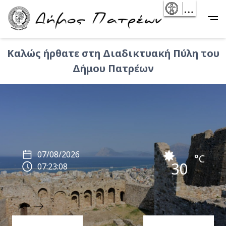
Skip
- Reset
Main
to
navigation
main
content
Καλώς ήρθατε στη Διαδικτυακή Πύλη του
Δήμου Πατρέων
07/08/2026
°C
30
07:23:10