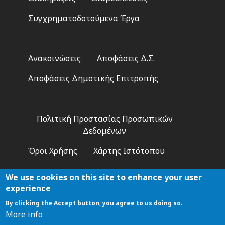
Συγχρηματοδοτούμενα Έργα
Footer
Ανακοινώσεις
Αποφάσεις Δ.Σ.
2
Αποφάσεις Δημοτικής Επιτροπής
Footer
Πολιτική Προστασίας Προσωπικών
3
Δεδομένων
Όροι Χρήσης
Χάρτης Ιστότοπου
We use cookies on this site to enhance your user
experience
By clicking the Accept button, you agree to us doing so.
Αναζήτηση
More info