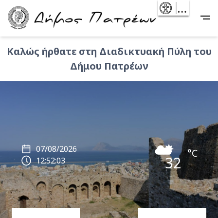
Skip
- Reset
Main
to
navigation
main
content
Καλώς ήρθατε στη Διαδικτυακή Πύλη του
Δήμου Πατρέων
07/08/2026
°C
32
12:52:04