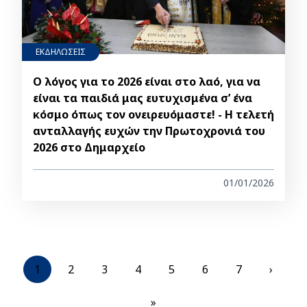
ΕΚΔΗΛΩΣΕΙΣ
Ο λόγος για το 2026 είναι στο λαό, για να
είναι τα παιδιά μας ευτυχισμένα σ’ ένα
κόσμο όπως τον ονειρευόμαστε! - Η τελετή
ανταλλαγής ευχών την Πρωτοχρονιά του
2026 στο Δημαρχείο
01/01/2026
Pagination
Current
1
Σελίδα
2
Σελίδα
3
Σελίδα
4
Σελίδα
5
Σελίδα
6
Σελίδα
7
Next
›
page
page
Last
»