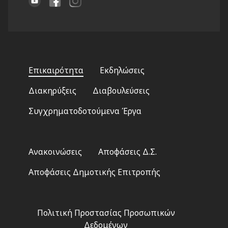
Footer
Επικαιρότητα
Εκδηλώσεις
menu
Διακηρύξεις
Διαβουλεύσεις
Συγχρηματοδοτούμενα Έργα
Footer
Ανακοινώσεις
Αποφάσεις Δ.Σ.
2
Αποφάσεις Δημοτικής Επιτροπής
Footer
Πολιτική Προστασίας Προσωπικών
3
Δεδομένων