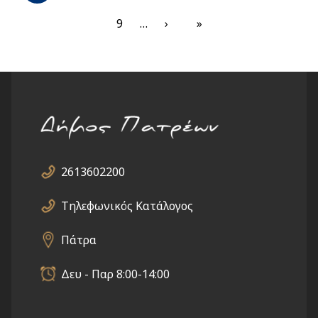
page
Σελίδα
9
…
Next
›
Last
»
page
page
2613602200
Τηλεφωνικός Κατάλογος
Πάτρα
Δευ - Παρ 8:00-14:00