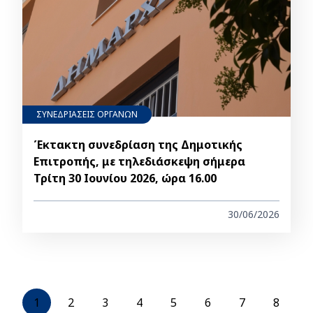
ΣΥΝΕΔΡΙΑΣΕΙΣ ΟΡΓΑΝΩΝ
Έκτακτη συνεδρίαση της Δημοτικής
Επιτροπής, με τηλεδιάσκεψη σήμερα
Τρίτη 30 Ιουνίου 2026, ώρα 16.00
30/06/2026
Pagination
Current
1
Σελίδα
2
Σελίδα
3
Σελίδα
4
Σελίδα
5
Σελίδα
6
Σελίδα
7
Σελίδα
8