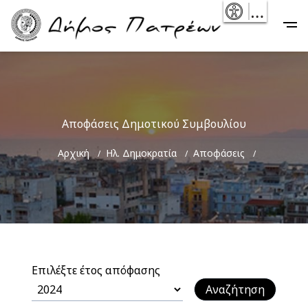
Skip
- Reset
Main
to
navigation
main
content
Αποφάσεις Δημοτικού Συμβουλίου
Breadcrumb
Αρχική
Ηλ. Δημοκρατία
Αποφάσεις
Επιλέξτε έτος απόφασης