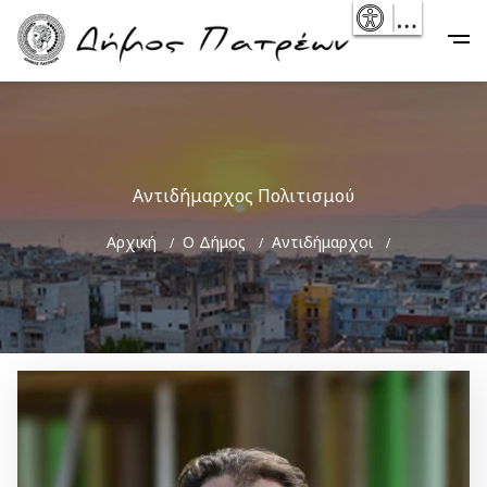
Skip
- Reset
Main
to
navigation
main
content
Αντιδήμαρχος Πολιτισμού
Breadcrumb
Αρχική
Ο Δήμος
Αντιδήμαρχοι