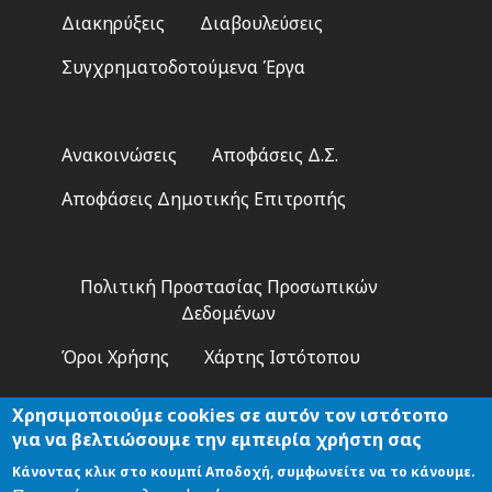
Διακηρύξεις
Διαβουλεύσεις
Συγχρηματοδοτούμενα Έργα
Footer
Ανακοινώσεις
Αποφάσεις Δ.Σ.
2
Αποφάσεις Δημοτικής Επιτροπής
Footer
Πολιτική Προστασίας Προσωπικών
3
Δεδομένων
Όροι Χρήσης
Χάρτης Ιστότοπου
Χρησιμοποιούμε cookies σε αυτόν τον ιστότοπο
για να βελτιώσουμε την εμπειρία χρήστη σας
Κάνοντας κλικ στο κουμπί Αποδοχή, συμφωνείτε να το κάνουμε.
Αναζήτηση