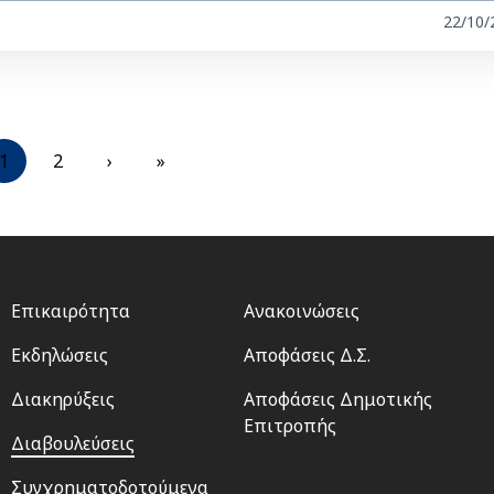
22/10/
Current
1
Σελίδα
2
Next
›
Last
»
page
page
page
Footer
Footer
Επικαιρότητα
Ανακοινώσεις
menu
2
Εκδηλώσεις
Αποφάσεις Δ.Σ.
Διακηρύξεις
Αποφάσεις Δημοτικής
Επιτροπής
Διαβουλεύσεις
Συγχρηματοδοτούμενα