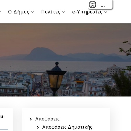
- Reset
Ο Δήμος
Πολίτες
e-Υπηρεσίες
Menu
ου
side
Αποφάσεις
Αποφάσεις Δημοτικής