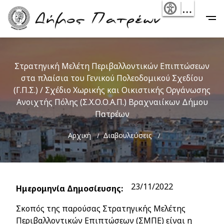
Skip
- Reset
Main
to
navigation
main
content
Στρατηγική Μελέτη Περιβαλλοντικών Επιπτώσεων
στα πλαίσια του Γενικού Πολεοδομικού Σχεδίου
(Γ.Π.Σ.) / Σχέδιο Χωρικής και Οικιστικής Οργάνωσης
Ανοιχτής Πόλης (Σ.Χ.Ο.Ο.Α.Π.) Βραχναιίκων Δήμου
Πατρέων
Breadcrumb
Αρχική
Διαβουλεύσεις
23/11/2022
Ημερομηνία Δημοσίευσης
Σκοπός της παρούσας Στρατηγικής Μελέτης
Περιβαλλοντικών Επιπτώσεων (ΣΜΠΕ) είναι η