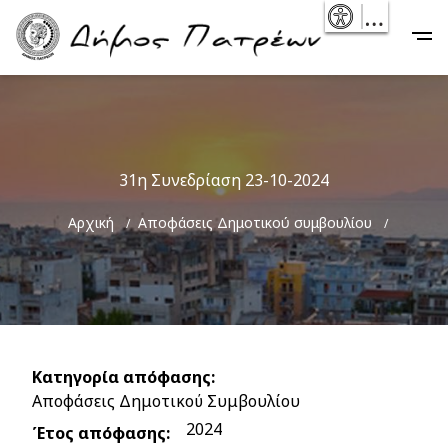
Skip
- Reset
Main
to
navigation
main
content
31η Συνεδρίαση 23-10-2024
Breadcrumb
Αρχική
Αποφάσεις Δημοτικού συμβουλίου
Κατηγορία απόφασης
Αποφάσεις Δημοτικού Συμβουλίου
2024
Έτος απόφασης