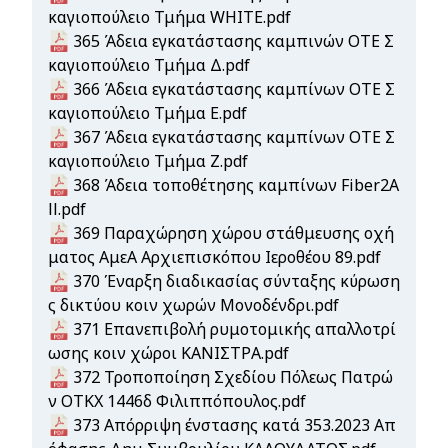
καγιοπούλειο Τμήμα WHITE.pdf
Document
365 Άδεια εγκατάστασης καμπινών ΟΤΕ Σ
καγιοπούλειο Τμήμα Δ.pdf
Document
366 Άδεια εγκατάστασης καμπίνων ΟΤΕ Σ
καγιοπούλειο Τμήμα Ε.pdf
Document
367 Άδεια εγκατάστασης καμπίνων ΟΤΕ Σ
καγιοπούλειο Τμήμα Ζ.pdf
Document
368 Άδεια τοποθέτησης καμπίνων Fiber2A
ll.pdf
Document
369 Παραχώρηση χώρου στάθμευσης οχή
ματος ΑμεΑ Αρχιεπισκόπου Ιεροθέου 89.pdf
Document
370 Έναρξη διαδικασίας σύνταξης κύρωση
ς δικτύου κοιν χωρών Μονοδένδρι.pdf
Document
371 Επανεπιβολή ρυμοτομικής απαλλοτρί
ωσης κοιν χώροι ΚΑΝΙΣΤΡΑ.pdf
Document
372 Τροποποίηση Σχεδίου Πόλεως Πατρώ
ν ΟΤΚΧ 1446δ Φιλιππόπουλος.pdf
Document
373 Απόρριψη ένστασης κατά 353.2023 Απ