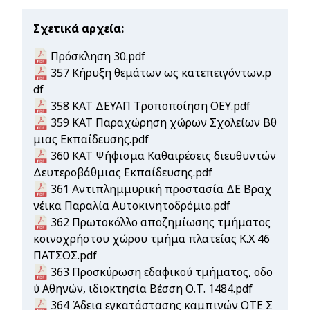
Σχετικά αρχεία
Document
Πρόσκληση 30.pdf
Document
357 Κήρυξη θεμάτων ως κατεπειγόντων.p
df
Document
358 ΚΑΤ ΔΕΥΑΠ Tροποποίηση ΟΕΥ.pdf
Document
359 ΚΑΤ Παραχώρηση χώρων Σχολείων Βθ
μιας Εκπαίδευσης.pdf
Document
360 ΚΑΤ Ψήφισμα Καθαιρέσεις διευθυντών
Δευτεροβάθμιας Εκπαίδευσης.pdf
Document
361 Αντιπλημμυρική προστασία ΔΕ Βραχ
νέικα Παραλία Αυτοκινητοδρόμιο.pdf
Document
362 Πρωτοκόλλο αποζημίωσης τμήματος
κοινοχρήστου χώρου τμήμα πλατείας Κ.Χ 46
ΠΑΤΣΟΣ.pdf
Document
363 Προσκύρωση εδαφικού τμήματος, οδο
ύ Αθηνών, ιδιοκτησία Βέσση Ο.Τ. 1484.pdf
Document
364 Άδεια εγκατάστασης καμπινών ΟΤΕ Σ