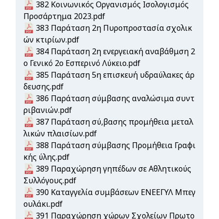
Document
382 Κοινωνικός Οργανισμός Ισολογισμός
Προσάρτημα 2023.pdf
Document
383 Παράταση 2η Πυροπροστασία σχολικ
ών κτιρίων.pdf
Document
384 Παράταση 2η ενεργειακή αναβάθμση 2
ο Γενικό 2ο Εσπερινό Λύκειο.pdf
Document
385 Παράταση 5η επισκευή υδραύλακες άρ
δευσης.pdf
Document
386 Παράταση σύμβασης αναλώσιμα συντ
ριβανιών.pdf
Document
387 Παράταση σύ,βασης προμήθεια μεταλ
λικών πλαισίων.pdf
Document
388 Παράταση σύμβασης Προμήθεια Γραφι
κής ύλης.pdf
Document
389 Παραχώρηση γηπέδων σε Αθλητικούς
Συλλόγους.pdf
Document
390 Καταγγελία συμβάσεων ΕΝΕΕΓΥΛ Μπεγ
ουλάκι.pdf
Document
391 Παραχώρηση χώρων Σχολείων Πρωτο