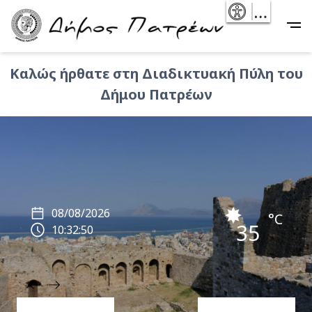
Skip
- Reset
Main
to
navigation
main
content
Καλώς ήρθατε στη Διαδικτυακή Πύλη του
Δήμου Πατρέων
08/08/2026
°C
35
10:32:52