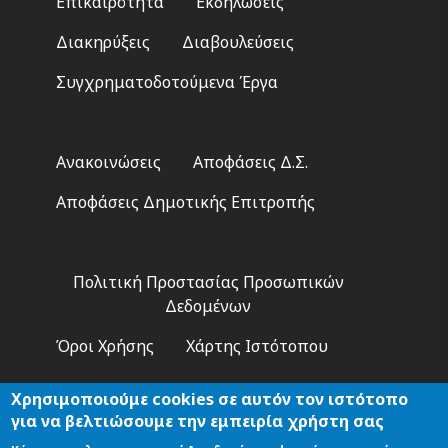
Επικαιρότητα
Εκδηλώσεις
menu
Διακηρύξεις
Διαβουλεύσεις
Συγχρηματοδοτούμενα Έργα
Footer
Ανακοινώσεις
Αποφάσεις Δ.Σ.
2
Αποφάσεις Δημοτικής Επιτροπής
Footer
Πολιτική Προστασίας Προσωπικών
3
Δεδομένων
Όροι Χρήσης
Χάρτης Ιστότοπου
Χρησιμοποιούμε cookies σε αυτόν τον ιστότοπο
για να βελτιώσουμε την εμπειρία χρήστη σας