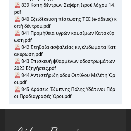
Document
839 Κοπή δέντρων Σεφέρη Ιερού λόχου 14.
pdf
Document
840 Εξειδίκευση πίστωσης ΤΕΕ (e-άδειες) κ
οπή δέντρου.pdf
Document
841 Προμήθεια υγρών καυσίμων Κατακύρ
ωση.pdf
Document
842 Στηθαία ασφαλείας κιγκλιδώματα Κατ
ακύρωση.pdf
Document
843 Επισκευή φθαρμένων οδοστρωμάτων
2023 Εξηγήσεις.pdf
Document
844 Αντιστήριξη οδού Οιτύλου Μελέτη Όρ
οι.pdf
Document
845 Δράσεις Έξυπνης Πόλης Υδάτινοι Πόρ
οι Προδιαγραφές Όροι.pdf