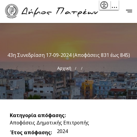
Skip
- Reset
Main
to
navigation
main
content
43η Συνεδρίαση 17-09-2024 (Αποφάσεις 831 έως 845)
Breadcrumb
Αρχική
Κατηγορία απόφασης
Αποφάσεις Δημοτικής Επιτροπής
2024
Έτος απόφασης