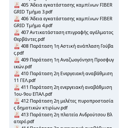
Document
405 Άδεια εγκατάστασης καμπίνων FIBER
GRID Τμήμα 3.pdf
Document
406 Άδεια εγκατάστασης καμπίνων FIBER
GRID Τμήμα 4.pdf
Document
407 Αντικατάσταση επιγραφής αγάλματος
Θερβάντες.pdf
Document
408 Παράταση 1η Αστική ανάπλαση Γούβα
ς.pdf
Document
409 Παράταση 1η Αναζωογόνηση Προσφυγ
ικών.pdf
Document
410 Παράταση 2η Ενεργειακή αναβάθμιση
11 ΓΕΛ.pdf
Document
411 Παράταση 2η ενεργειακή αναβάθμιση
1ου-9ου ΕΠΑΛ.pdf
Document
412 Παράταση 2η μελέτες πυροπροστασία
ς δημοτικών κτιρίων.pdf
Document
413 Παράταση 2η πλατεία Ανδρούτσου Βλ
ατερό.pdf