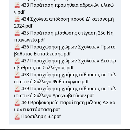
Document
433 Παράταση προμήθεια αδρανών υλικώ
ν.pdf
Document
434 Σχολεία απόδοση ποσού Δ' κατανομή
2024.pdf
Document
435 Παράταση μίσθωσης στέγαση 25ο Νη
πιαγωγείο.pdf
Document
436 Παραχώρηση χώρων Σχολείων Πρωτο
βάθμιας Εκπαίδευσης.pdf
Document
437 Παραχώρηση χώρων Σχολείων Δευτερ
οβάθμιας σε Συλλόγους.pdf
Document
438 Παραχώρηση χρήσης αίθουσας σε Πολ
ιτιστικό Σύλλογο Ψαθοπύργου.pdf
Document
439 Παραχώρηση χρήσης αίθουσας σε Πολ
ιτιστικό Σύλλογο Αραχωβιτίκων.pdf
Document
440 Βρεφοκομείο παραίτηση μέλους ΔΣ κα
ι αντικατάσταση.pdf
Document
Πρόσκληση 32.pdf