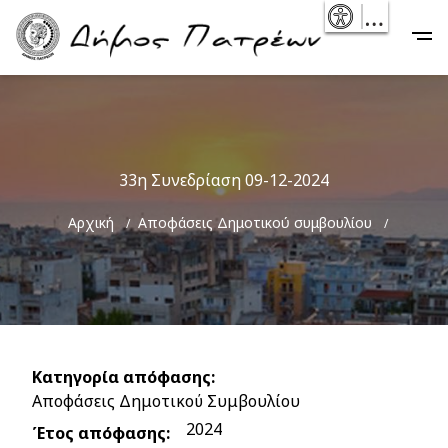
Skip
- Reset
Main
to
navigation
main
content
33η Συνεδρίαση 09-12-2024
Breadcrumb
Αρχική
Αποφάσεις Δημοτικού συμβουλίου
Κατηγορία απόφασης
Αποφάσεις Δημοτικού Συμβουλίου
2024
Έτος απόφασης