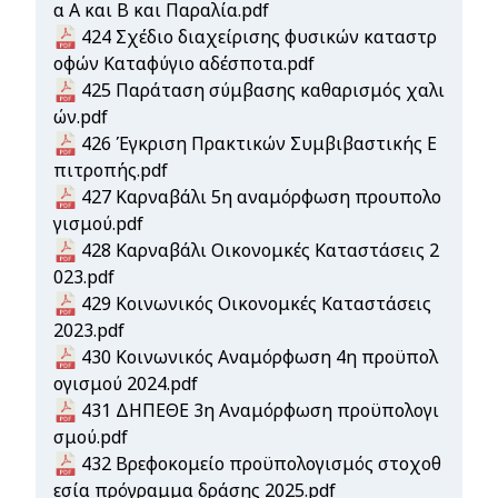
α Α και Β και Παραλία.pdf
Document
424 Σχέδιο διαχείρισης φυσικών καταστρ
οφών Καταφύγιο αδέσποτα.pdf
Document
425 Παράταση σύμβασης καθαρισμός χαλι
ών.pdf
Document
426 Έγκριση Πρακτικών Συμβιβαστικής Ε
πιτροπής.pdf
Document
427 Καρναβάλι 5η αναμόρφωση προυπολο
γισμού.pdf
Document
428 Καρναβάλι Οικονομκές Καταστάσεις 2
023.pdf
Document
429 Κοινωνικός Οικονομκές Καταστάσεις
2023.pdf
Document
430 Κοινωνικός Αναμόρφωση 4η προϋπολ
ογισμού 2024.pdf
Document
431 ΔΗΠΕΘΕ 3η Αναμόρφωση προϋπολογι
σμού.pdf
Document
432 Βρεφοκομείο προϋπολογισμός στοχοθ
εσία πρόγραμμα δράσης 2025.pdf