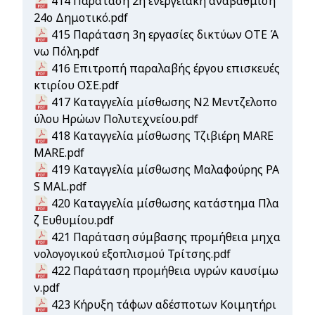
Document
414 Παράταση 2η ενεργειακή αναβάθμιση
24ο Δημοτικό.pdf
Document
415 Παράταση 3η εργασίες δικτύων ΟΤΕ Ά
νω Πόλη.pdf
Document
416 Επιτροπή παραλαβής έργου επισκευές
κτιρίου ΟΣΕ.pdf
Document
417 Καταγγελία μίσθωσης Ν2 Μεντζελοπο
ύλου Ηρώων Πολυτεχνείου.pdf
Document
418 Καταγγελία μίσθωσης Τζιβιέρη MARE
MARE.pdf
Document
419 Καταγγελία μίσθωσης Μαλαφούρης PA
S MAL.pdf
Document
420 Καταγγελία μίσθωσης κατάστημα Πλα
ζ Ευθυμίου.pdf
Document
421 Παράταση σύμβασης προμήθεια μηχα
νολογογικού εξοπλισμού Τρίτσης.pdf
Document
422 Παράταση προμήθεια υγρών καυσίμω
ν.pdf
Document
423 Κήρυξη τάφων αδέσποτων Κοιμητήρι