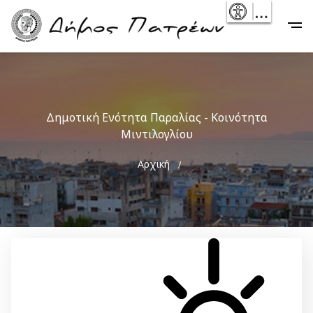
Skip
- Reset
Main
to
navigation
main
content
Δημοτική Ενότητα Παραλίας - Κοινότητα
Μιντιλογλίου
Breadcrumb
Αρχική