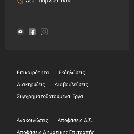
Δευ - Παρ 8:00-14:00
Footer
Επικαιρότητα
Εκδηλώσεις
menu
Διακηρύξεις
Διαβουλεύσεις
Συγχρηματοδοτούμενα Έργα
Footer
Ανακοινώσεις
Αποφάσεις Δ.Σ.
2
Αποφάσεις Δημοτικής Επιτροπής