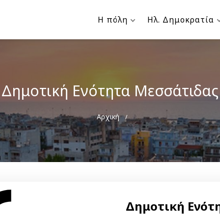
Η πόλη
Ηλ. Δημοκρατία
Δημοτική Ενότητα Μεσσάτιδας
Breadcrumb
Αρχική
Δημοτική Ενότ