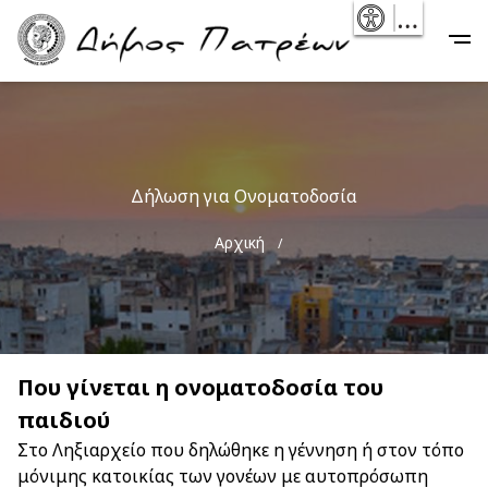
Skip
- Reset
Main
to
navigation
main
content
Δήλωση για Ονοματοδοσία
Breadcrumb
Αρχική
Που γίνεται η ονοματοδοσία του
παιδιού
Στο Ληξιαρχείο που δηλώθηκε η γέννηση ή στον τόπο
μόνιμης κατοικίας των γονέων με αυτοπρόσωπη