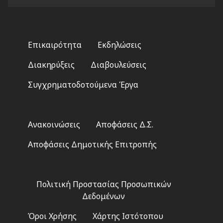
Footer
Επικαιρότητα
Εκδηλώσεις
menu
Διακηρύξεις
Διαβουλεύσεις
Συγχρηματοδοτούμενα Έργα
Footer
Ανακοινώσεις
Αποφάσεις Δ.Σ.
2
Αποφάσεις Δημοτικής Επιτροπής
Footer
Πολιτική Προστασίας Προσωπικών
3
Δεδομένων
Όροι Χρήσης
Χάρτης Ιστότοπου