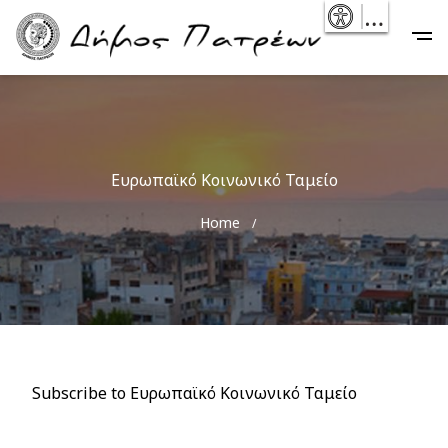
Skip
- Reset
Main
to
navigation
main
content
Ευρωπαϊκό Κοινωνικό Ταμείο
Breadcrumb
Home
Subscribe to Ευρωπαϊκό Κοινωνικό Ταμείο