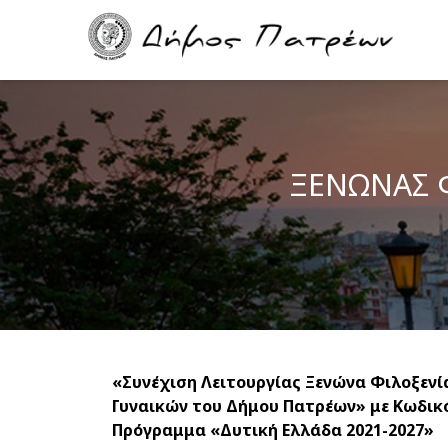
Skip
Main
to
navigation
main
content
ΞΕΝΩΝΑΣ 
«Συνέχιση Λειτουργίας Ξενώνα Φιλοξεν
Γυναικών του Δήμου Πατρέων» με Κωδικό
Πρόγραμμα «Δυτική Ελλάδα 2021-2027»