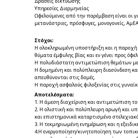
Δράσεις δικτύωσης
Υπηρεσίες Διερμηνείας
Ωφελούμενες από την παρέμβαση είναι οι γυ
μετανάστριες, πρόσφυγες, μονογονείς, ΑμΕΑ,
Στόχοι
Η ολοκληρωμένη υποστήριξη και η παροχή 
θύματα έμφυλης βίας και εν γένει προς όφε
Η πολυδιάστατη αντιμετώπιση θεμάτων με 
Η δομημένη και πολύπλευρη διασύνδεση και
απευθύνονται στις δομές.
Η παροχή ασφαλούς φιλοξενίας στις γυναίκε
Αποτελέσματα
1. Η άμεση διαχείριση και αντιμετώπιση τ
2. Η ολιστική και πολύπλευρη αρωγή και υ
και επιστημονικά καταρτισμένο στελεχιακ
3. Η τεκμηριωμένη ενημέρωση και η εξειδ
4.Η ενεργοποίηση/κινητοποίηση των τοπικ