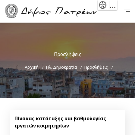
Skip
- Reset
Main
to
navigation
main
content
Προσλήψεις
Breadcrumb
Αρχική
Ηλ. Δημοκρατία
Προσλήψεις
Πίνακας κατάταξης και βαθμολογίας
εργατών κοιμητηρίων