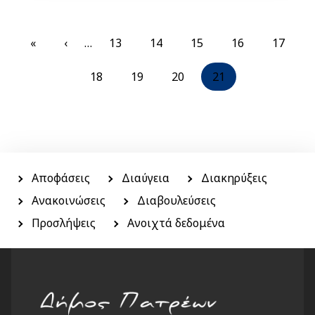
Pagination
First
«
Previous
‹
…
Σελίδα
13
Σελίδα
14
Σελίδα
15
Σελίδα
16
Σελίδα
17
page
page
Σελίδα
18
Σελίδα
19
Σελίδα
20
Current
21
page
Menu
side
Αποφάσεις
Διαύγεια
Διακηρύξεις
Ανακοινώσεις
Διαβουλεύσεις
Προσλήψεις
Ανοιχτά δεδομένα