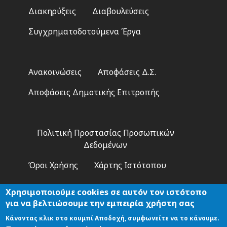
Διακηρύξεις
Διαβουλεύσεις
Συγχρηματοδοτούμενα Έργα
Footer
Ανακοινώσεις
Αποφάσεις Δ.Σ.
2
Αποφάσεις Δημοτικής Επιτροπής
Footer
Πολιτική Προστασίας Προσωπικών
3
Δεδομένων
Όροι Χρήσης
Χάρτης Ιστότοπου
Χρησιμοποιούμε cookies σε αυτόν τον ιστότοπο
για να βελτιώσουμε την εμπειρία χρήστη σας
Κάνοντας κλικ στο κουμπί Αποδοχή, συμφωνείτε να το κάνουμε.
Αναζήτηση