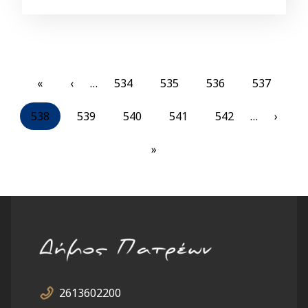
Pagination
First
«
Previous
‹
…
Σελίδα
534
Σελίδα
535
Σελίδα
536
Σελίδα
537
page
page
Current
538
Σελίδα
539
Σελίδα
540
Σελίδα
541
Σελίδα
542
…
Next
›
page
page
Last
»
page
2613602200