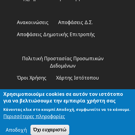
Footer
Ανακοινώσεις
Αποφάσεις Δ.Σ.
2
Αποφάσεις Δημοτικής Επιτροπής
Footer
Πολιτική Προστασίας Προσωπικών
3
Δεδομένων
Όροι Χρήσης
Χάρτης Ιστότοπου
Χρησιμοποιούμε cookies σε αυτόν τον ιστότοπο
για να βελτιώσουμε την εμπειρία χρήστη σας
Κάνοντας κλικ στο κουμπί Αποδοχή, συμφωνείτε να το κάνουμε.
Αναζήτηση
Περισσότερες πληροφορίες
Αποδοχή
Όχι ευχαριστώ