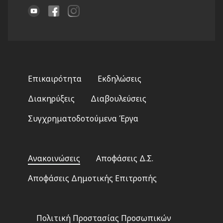
Footer
Επικαιρότητα
Εκδηλώσεις
menu
Διακηρύξεις
Διαβουλεύσεις
Συγχρηματοδοτούμενα Έργα
Footer
Ανακοινώσεις
Αποφάσεις Δ.Σ.
2
Αποφάσεις Δημοτικής Επιτροπής
Footer
Πολιτική Προστασίας Προσωπικών
3