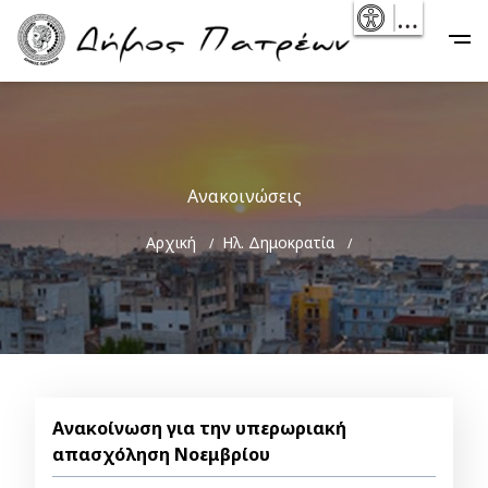
Skip
- Reset
Main
to
navigation
main
content
Ανακοινώσεις
Breadcrumb
Αρχική
Ηλ. Δημοκρατία
Ανακοίνωση για την υπερωριακή
απασχόληση Νοεμβρίου