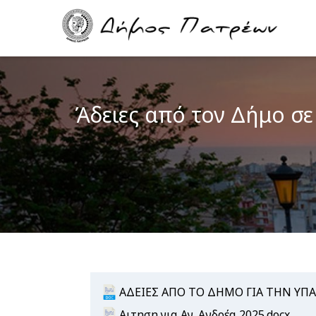
Skip
Main
to
navigation
main
content
Άδειες από τον Δήμο σε
Document
ΑΔΕΙΕΣ ΑΠΟ ΤΟ ΔΗΜΟ ΓΙΑ ΤΗΝ ΥΠΑ
Document
Αιτηση για Αγ. Ανδρέα 2025.docx