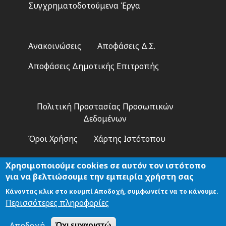
Συγχρηματοδοτούμενα Έργα
Footer
Ανακοινώσεις
Αποφάσεις Δ.Σ.
2
Αποφάσεις Δημοτικής Επιτροπής
Footer
Πολιτική Προστασίας Προσωπικών
3
Δεδομένων
Όροι Χρήσης
Χάρτης Ιστότοπου
Χρησιμοποιούμε cookies σε αυτόν τον ιστότοπο
για να βελτιώσουμε την εμπειρία χρήστη σας
Κάνοντας κλικ στο κουμπί Αποδοχή, συμφωνείτε να το κάνουμε.
Αναζήτηση
Περισσότερες πληροφορίες
Αποδοχή
Όχι ευχαριστώ