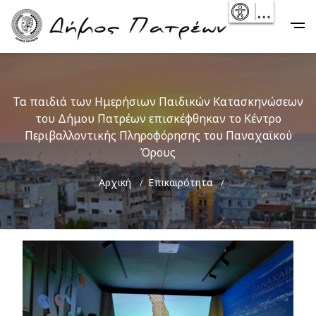
Skip
- Reset
Main
to
navigation
main
content
Τα παιδιά των Ημερήσιων Παιδικών Κατασκηνώσεων
του Δήμου Πατρέων επισκέφθηκαν το Κέντρο
Περιβαλλοντικής Πληροφόρησης του Παναχαϊκού
Όρους
Breadcrumb
Αρχική
Επικαιρότητα