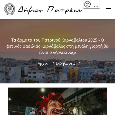
Skip
- Reset
Main
to
navigation
main
content
Τα άρματα του Πατρινού Καρναβαλιού 2025 - Ο
φετινός Βασιλιάς Καρνάβαλος στη μεγάλη γιορτή θα
είναι ο «Αρλεκίνος»
Breadcrumb
Αρχική
Εκδηλώσεις