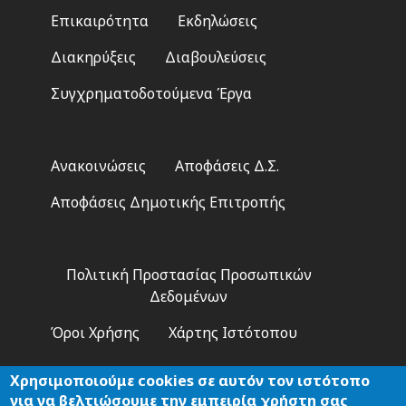
Footer
Επικαιρότητα
Εκδηλώσεις
menu
Διακηρύξεις
Διαβουλεύσεις
Συγχρηματοδοτούμενα Έργα
Footer
Ανακοινώσεις
Αποφάσεις Δ.Σ.
2
Αποφάσεις Δημοτικής Επιτροπής
Footer
Πολιτική Προστασίας Προσωπικών
3
Δεδομένων
Όροι Χρήσης
Χάρτης Ιστότοπου
Χρησιμοποιούμε cookies σε αυτόν τον ιστότοπο
για να βελτιώσουμε την εμπειρία χρήστη σας