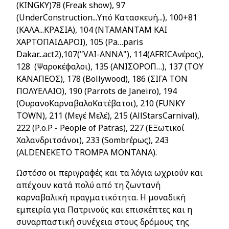
(KINGKY)78 (
Freak
show
), 97
(
UnderConstruction
...Υπό Κατασκευή...), 100+81
(ΚΑΛΑ...ΚΡΑΣΙΑ), 104 (ΝΤΑΜΑΝΤΑΜ ΚΑΙ
ΧΑΡΤΟΠΑΙΔΑΡΟΙ), 105 (Pa…paris
Dakar...act2),107("VΑI-ΑΝΝΑ"), 114(
AFRICA
νέρος),
128 (Ψαροκέφαλοι), 135 (ΑΝΙΣΟΡΟΠ…), 137 (ΤΟΥ
ΚΑΝΑΠΕΟΣ), 178 (Bollywood), 186 (ΣΙΓΑ ΤΟΝ
ΠΟΛΥΕΛΑΙΟ), 190 (Parrots de Janeiro), 194
(ΟυρανοΚαρναβαλοΚατέβατοι), 210 (FUNKY
TOWN), 211 (Μεγέ Μελέ), 215 (
AllStarsCarnival
),
222 (
P
.
o
.
P
-
People
of
Patras
), 227 (ΕΞωτικοί
Χαλανδριτσάνοι), 233 (
Sombr
έρως), 243
(
ALDENEKETO
TROMPA
MONTANA
).
Ωστόσο οι περιγραφές και τα λόγια ωχριούν και
απέχουν κατά πολύ από τη ζωντανή
καρναβαλική πραγματικότητα. Η μοναδική
εμπειρία για Πατρινούς και επισκέπτες και η
συναρπαστική συνέχεια στους δρόμους της