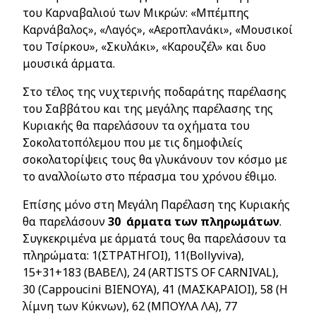
του Καρναβαλιού των Μικρών: «Μπέμπης
Καρνάβαλος», «Λαγός», «Αεροπλανάκι», «Μουσικοί
του Τσίρκου», «Σκυλάκι», «Καρουζέλ» και δυο
μουσικά άρματα.
Στο τέλος της νυχτερινής ποδαράτης παρέλασης
του Σαββάτου και της μεγάλης παρέλασης της
Κυριακής θα παρελάσουν τα οχήματα του
Σοκολατοπόλεμου που με τις δημοφιλείς
σοκολατορίψεις τους θα γλυκάνουν τον κόσμο με
το αναλλοίωτο στο πέρασμα του χρόνου έθιμο.
Επίσης μόνο στη Μεγάλη Παρέλαση της Κυριακής
θα παρελάσουν
30 άρματα των πληρωμάτων
.
Συγκεκριμένα με άρματά τους θα παρελάσουν τα
πληρώματα: 1(ΣΤΡΑΤΗΓΟΙ), 11(Bollyviva),
15+31+183 (ΒΑΒΕΛ), 24 (
ARTISTS
OF
CARNIVAL
),
30 (
Cappoucini
B
ΙΕΝΟΥΑ), 41 (ΜΑΣΚΑΡΑΙΟΙ), 58 (Η
λίμνη των Κύκνων), 62 (ΜΠΟΥΛΑ ΛΑ), 77