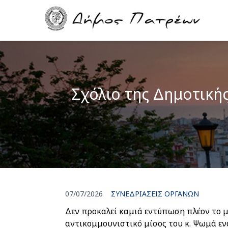
Skip
Main
to
navigation
main
content
Σχόλιο της Δημοτικής
07/07/2026
ΣΥΝΕΔΡΙΑΣΕΙΣ ΟΡΓΑΝΩΝ
Δεν προκαλεί καμιά εντύπωση πλέον το μ
αντικομμουνιστικό μίσος του κ. Ψωμά ε