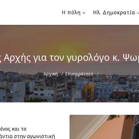
Η πόλη
Ηλ. Δημοκρατία
 Αρχής για τον γυρολόγο κ. Ψω
Breadcrumb
Αρχική
Επικαιρότητα
ένος και το
νάντια στην αγωνιστική