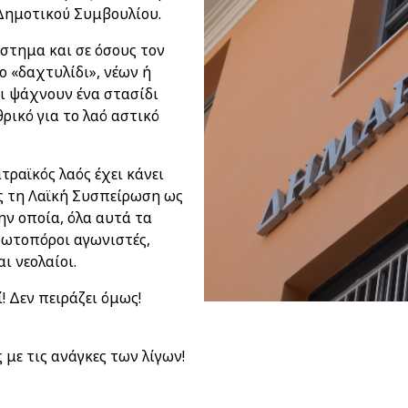
 Δημοτικού Συμβουλίου.
ύστημα και σε όσους τον
ο «δαχτυλίδι», νέων ή
ι ψάχνουν ένα στασίδι
ρικό για το λαό αστικό
τραϊκός λαός έχει κάνει
ς τη Λαϊκή Συσπείρωση ως
ν οποία, όλα αυτά τα
ρωτοπόροι αγωνιστές,
ι νεολαίοι.
! Δεν πειράζει όμως!
ς με τις ανάγκες των λίγων!