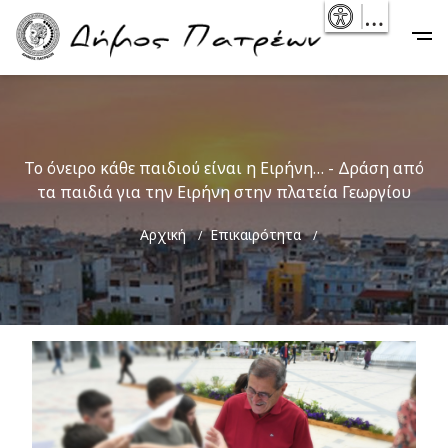
Skip
- Reset
Main
to
navigation
main
content
Το όνειρο κάθε παιδιού είναι η Ειρήνη… - Δράση από
τα παιδιά για την Ειρήνη στην πλατεία Γεωργίου
Breadcrumb
Αρχική
Επικαιρότητα