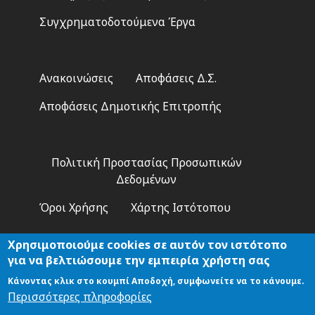
Συγχρηματοδοτούμενα Έργα
Footer
Ανακοινώσεις
Αποφάσεις Δ.Σ.
2
Αποφάσεις Δημοτικής Επιτροπής
Footer
Πολιτική Προστασίας Προσωπικών
3
Δεδομένων
Όροι Χρήσης
Χάρτης Ιστότοπου
Χρησιμοποιούμε cookies σε αυτόν τον ιστότοπο
για να βελτιώσουμε την εμπειρία χρήστη σας
Κάνοντας κλικ στο κουμπί Αποδοχή, συμφωνείτε να το κάνουμε.
Αναζήτηση
Περισσότερες πληροφορίες