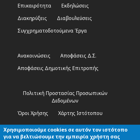
Footer
Επικαιρότητα
Εκδηλώσεις
menu
Διακηρύξεις
Διαβουλεύσεις
Συγχρηματοδοτούμενα Έργα
Footer
Ανακοινώσεις
Αποφάσεις Δ.Σ.
2
Αποφάσεις Δημοτικής Επιτροπής
Footer
Πολιτική Προστασίας Προσωπικών
3
Δεδομένων
Όροι Χρήσης
Χάρτης Ιστότοπου
Χρησιμοποιούμε cookies σε αυτόν τον ιστότοπο
για να βελτιώσουμε την εμπειρία χρήστη σας