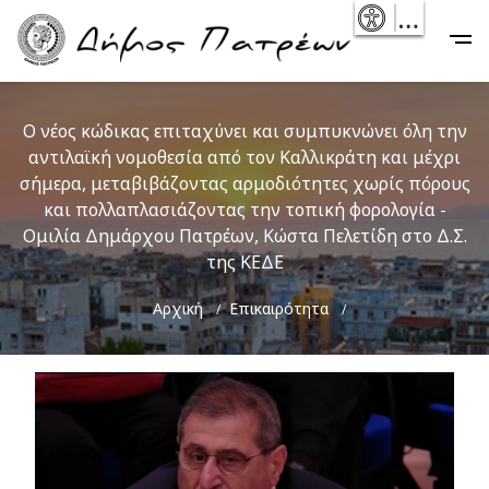
Skip
- Reset
Main
to
navigation
main
content
Ο νέος κώδικας επιταχύνει και συμπυκνώνει όλη την
αντιλαϊκή νομοθεσία από τον Καλλικράτη και μέχρι
σήμερα, μεταβιβάζοντας αρμοδιότητες χωρίς πόρους
και πολλαπλασιάζοντας την τοπική φορολογία -
Ομιλία Δημάρχου Πατρέων, Κώστα Πελετίδη στο Δ.Σ.
της ΚΕΔΕ
Breadcrumb
Αρχική
Επικαιρότητα