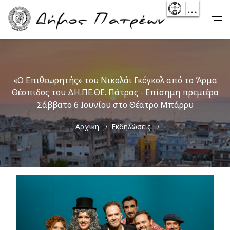
Skip
- Reset
Main
to
navigation
main
content
«Ο Επιθεωρητής» του Νικολάι Γκόγκολ από το Άρμα
Θέσπιδος του ΔΗ.ΠΕ.ΘΕ. Πάτρας - Επίσημη πρεμιέρα
Σάββατο 6 Ιουνίου στο Θέατρο Μπάρρυ
Breadcrumb
Αρχική
Εκδηλώσεις