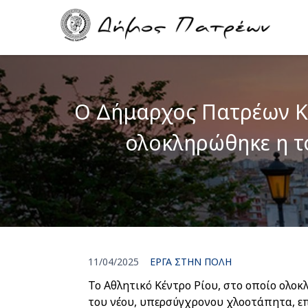
Skip
Main
to
navigation
main
content
O Δήμαρχος Πατρέων Κώ
ολοκληρώθηκε η τ
11/04/2025
ΕΡΓΑ ΣΤΗΝ ΠΟΛΗ
Το Αθλητικό Κέντρο Ρίου, στο οποίο ολο
του νέου, υπερσύγχρονου χλοοτάπητα, ε