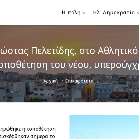
Η πόλη
Ηλ. Δημοκρατία
στας Πελετίδης, στο Αθλητικό 
οποθέτηση του νέου, υπερσύγ
Breadcrumb
Αρχική
Επικαιρότητα
κληρώθηκε η τοποθέτηση
πισκέφθηκαν σήμερα το