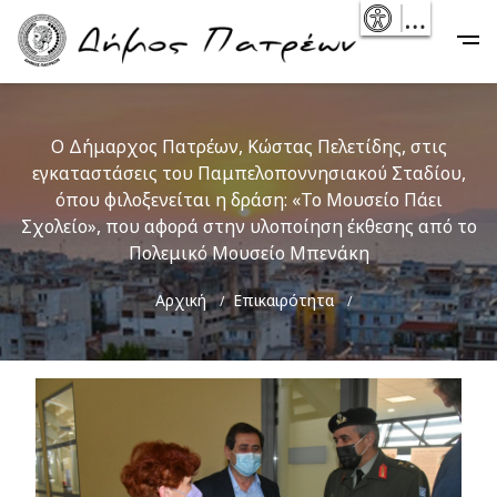
Skip
- Reset
Main
to
navigation
main
content
Ο Δήμαρχος Πατρέων, Κώστας Πελετίδης, στις
εγκαταστάσεις του Παμπελοποννησιακού Σταδίου,
όπου φιλοξενείται η δράση: «Το Μουσείο Πάει
Σχολείο», που αφορά στην υλοποίηση έκθεσης από το
Πολεμικό Μουσείο Μπενάκη
Breadcrumb
Αρχική
Επικαιρότητα