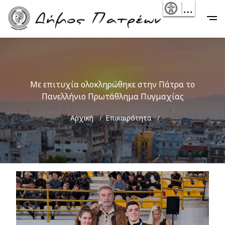
Skip
- Reset
Main
to
navigation
main
content
Με επιτυχία ολοκληρώθηκε στην Πάτρα το
Πανελλήνιο Πρωτάθλημα Πυγμαχίας
Breadcrumb
Αρχική
Επικαιρότητα