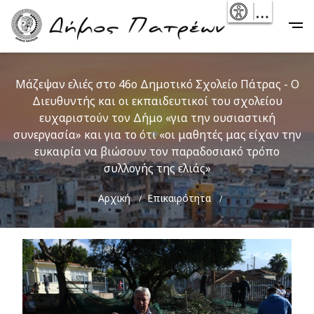
Skip
- Reset
Main
to
navigation
main
content
Μάζεψαν ελιές στο 46ο Δημοτικό Σχολείο Πάτρας - Ο
Διευθυντής και οι εκπαιδευτικοί του σχολείου
ευχαριστούν τον Δήμο «για την ουσιαστική
συνεργασία» και για το ότι «οι μαθητές μας είχαν την
ευκαιρία να βιώσουν τον παραδοσιακό τρόπο
συλλογής της ελιάς»
Breadcrumb
Αρχική
Επικαιρότητα