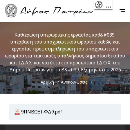
Skip
- Reset
Main
to
navigation
main
content
Καθιέρωση υπερωριακής εργασίας καθ&#039;
υπέρβαση του υποχρεωτικού ωραρίου καθώς και
εργασίας προς συμπλήρωση του υποχρεωτικού
ωραρίου για τακτικούς υπαλλήλους δημοσίου δικαίου
και Ι.Δ.Α.Χ. και για έκτακτο προσωπικό Ι.Δ.Ο.Χ. του
Δήμου Πατρέων για το Β&#039; Εξάμηνο του 2026
Breadcrumb
Αρχική
Ανακοινώσεις
Document
9ΠΝΒΩΞΙ-ΦΔ9.pdf