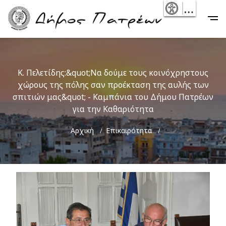
Skip
- Reset
Main
to
navigation
main
content
Κ. Πελετίδης:&quot;Να δούμε τους κοινόχρηστους
χώρους της πόλης σαν προέκταση της αυλής των
σπιτιών μας&quot; - Καμπάνια του Δήμου Πατρέων
για την Καθαριότητα
Breadcrumb
Αρχική
Επικαιρότητα