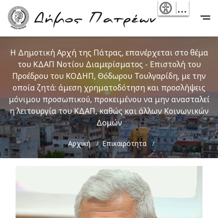
Skip
- Reset
Main
to
navigation
main
content
Η Δημοτική Αρχή της Πάτρας, επανέρχεται στο θέμα
του ΚΔΑΠ Νοτίου Διαμερίσματος - Επιστολή του
Προέδρου του ΚΟΔΗΠ, Θόδωρου Τουλγαρίδη, με την
οποία ζητά: άμεση χρηματοδότηση και προσλήψεις
μόνιμου προσωπικού, προκειμένου να μην ανασταλεί
η λειτουργία του ΚΔΑΠ, καθώς και άλλων Κοινωνικών
Δομών
Breadcrumb
Αρχική
Επικαιρότητα