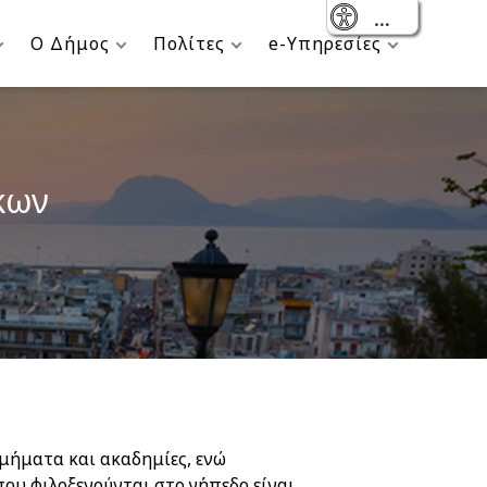
- Reset
Ο Δήμος
Πολίτες
e-Υπηρεσίες
κων
τμήματα και ακαδημίες, ενώ
ου φιλοξενούνται στο γήπεδο είναι