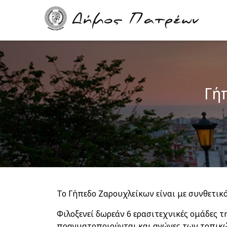
Skip
Main
to
navigation
main
content
Γή
Το Γήπεδο Ζαρουχλείκων είναι με συνθετικ
Φιλοξενεί δωρεάν 6 ερασιτεχνικές ομάδες 
πραγματοποιούνται και αγώνες των τοπικών