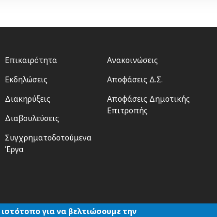
Footer
Footer
Επικαιρότητα
Ανακοινώσεις
menu
2
Εκδηλώσεις
Αποφάσεις Δ.Σ.
Διακηρύξεις
Αποφάσεις Δημοτικής
Επιτροπής
Διαβουλεύσεις
Συγχρηματοδοτούμενα
Έργα
 ιστότοπο για να βελτιώσουμε την
Αναζήτηση