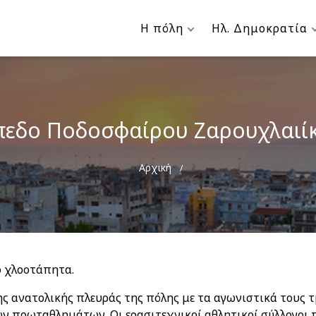
Η πόλη
Ηλ. Δημοκρατία
πεδο Ποδοσφαίρου Ζαρουχλαιί
Breadcrumb
Αρχική
ό χλοοτάπητα.
της ανατολικής πλευράς της πόλης με τα αγωνιστικά τους 
 πρωταθλημάτων. Οι ερασιτεχνικοί αθλητικοί σύλλογοι π