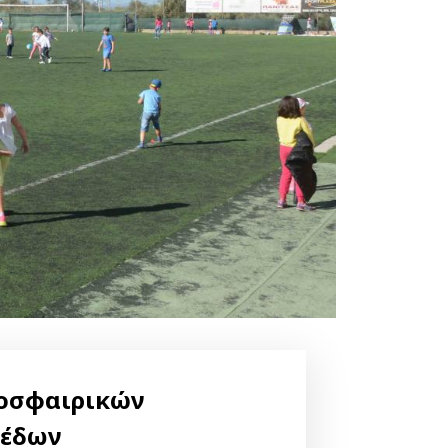
οσφαιρικών
πέδων