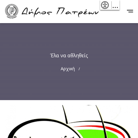
Skip
- Reset
Main
to
navigation
main
content
Έλα να αθληθείς
Breadcrumb
Αρχική