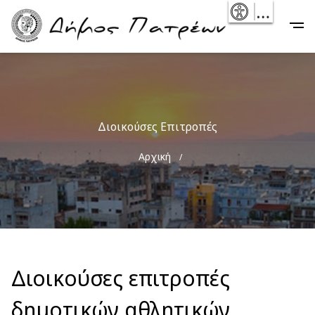
Skip
- Reset
Main
to
navigation
main
content
Διοικούσες Επιτροπές
Breadcrumb
Αρχική
Διοικούσες επιτροπές
δημοτικών αθλητικών