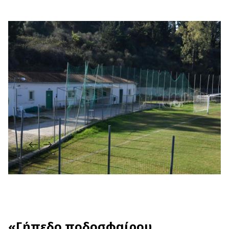
«Γήπεδο ποδοσφαίρου