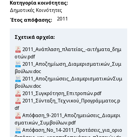
Κατηγορία κοινότητας
Δημοτικές Κοινότητες
2011
Έτος απόφασης
Σχετικά αρχεία
Document
2011_Ανάπλαση_πλατείας_-αιτήματα_δημ
οτών.pdf
Document
2011_Αποζημίωση_Διαμερισματικών_Συμ
βούλων.doc
Document
2011_Αποζημιώσεις_ΔιαμερισματικώνΣυμ
βούλων.doc
Document
2011_Συγκρότηση_Επιτροπών.pdf
Document
2011_Σύνταξη_Τεχνικού_Προγράμματος.p
df
Document
Απόφαση_9-2011_Αποζημειώσεις_Διαμερι
σματικών_Συμβούλων.pdf
Document
Απόφαση_Νο_14-2011_Προτάσεις_για_οριο