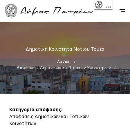
Skip
- Reset
Main
to
navigation
main
content
Δημοτική Κοινότητα Νοτιου Τομέα
Breadcrumb
Αρχική
Αποφάσεις Δημοτικών και Τοπικών Κοινοτήτων
Κατηγορία απόφασης
Αποφάσεις Δημοτικών και Τοπικών
Κοινοτήτων