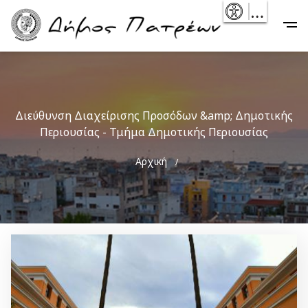
Skip
- Reset
Main
to
navigation
main
content
Διεύθυνση Διαχείρισης Προσόδων &amp; Δημοτικής
Περιουσίας - Τμήμα Δημοτικής Περιουσίας
Breadcrumb
Αρχική