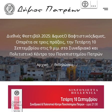
Skip
- Reset
Main
to
navigation
main
content
Διεθνές Φεστιβάλ 2025: &quot;Ο Βαφτιστικός&quot;,
Οπερέτα σε τρεις πράξεις, την Τετάρτη 10
Σεπτεμβρίου στις 9 μ.μ. στο Συνεδριακό και
Πολιτιστικό Κέντρο του Πανεπιστημίου Πατρών
Breadcrumb
Αρχική
Εκδηλώσεις