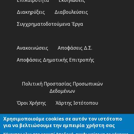
menu
Διακηρύξεις
Διαβουλεύσεις
Συγχρηματοδοτούμενα Έργα
Footer
Ανακοινώσεις
Αποφάσεις Δ.Σ.
2
Αποφάσεις Δημοτικής Επιτροπής
Footer
Πολιτική Προστασίας Προσωπικών
3
Δεδομένων
Όροι Χρήσης
Χάρτης Ιστότοπου
Χρησιμοποιούμε cookies σε αυτόν τον ιστότοπο
για να βελτιώσουμε την εμπειρία χρήστη σας