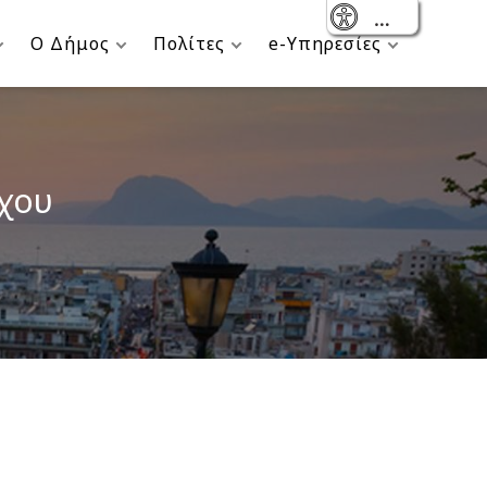
- Reset
Ο Δήμος
Πολίτες
e-Υπηρεσίες
γχου