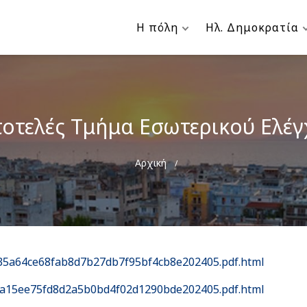
Η πόλη
Ηλ. Δημοκρατία
οτελές Τμήμα Εσωτερικού Ελέ
Breadcrumb
Αρχική
3035a64ce68fab8d7b27db7f95bf4cb8e202405.pdf.html
880a15ee75fd8d2a5b0bd4f02d1290bde202405.pdf.html