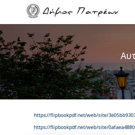
Skip
Main
to
navigation
main
content
Αυτ
https://flipbookpdf.net/web/site/3e05bb9
https://flipbookpdf.net/web/site/0afaea4