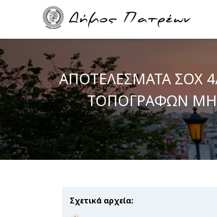
Skip
Main
to
navigation
main
content
ΑΠΟΤΕΛΕΣΜΑΤΑ ΣΟΧ 4/
ΤΟΠΟΓΡΑΦΩΝ ΜΗΧ
Σχετικά αρχεία