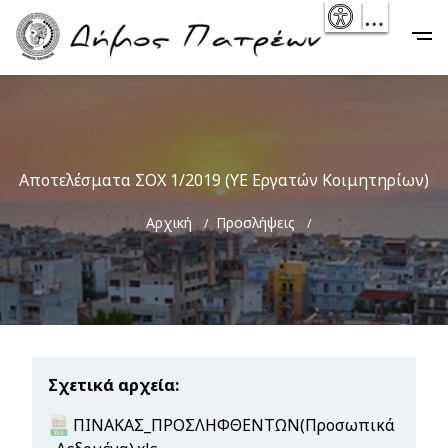
Skip
- Reset
Main
to
navigation
main
content
Αποτελέσματα ΣΟΧ 1/2019 (ΥΕ Εργατών Κοιμητηρίων)
Breadcrumb
Αρχική
Προσλήψεις
Σχετικά αρχεία
Document
ΠΙΝΑΚΑΣ_ΠΡΟΣΛΗΦΘΕΝΤΩΝ(Προσωπικά