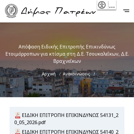
Skip
- Reset
Main
to
navigation
main
content
Απόφαση Ειδικής Επιτροπής Επικινδύνως
Ετοιμόρροπων για κτίσμα στη Δ.Ε. Τσουκαλεΐκων, Δ.Ε.
Βραχνεΐκων
Breadcrumb
Αρχική
Ανακοινώσεις
Document
ΕΙΔΙΚΗ ΕΠΙΤΡΟΠΗ ΕΠΙΚΙΝΔΥΝΩΣ 54131_2
0_05_2026.pdf
Document
ΕΙΔΙΚΗ ΕΠΙΤΡΟΠΗ ΕΠΙΚΙΝΔΥΝΩΣ 54140_2