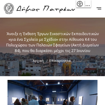
Skip
- Reset
Main
to
navigation
main
content
Άνοιξε η Έκθεση Έργων Εικαστικών Εκπαιδευτικών
«για ένα Σχολείο με Σχέδιο» στην Αίθουσα Κ4 του
Πολυχώρου των Παλαιών Σφαγείων (Ακτή Δυμαίων
84), που θα διαρκέσει μέχρι τις 27 Ιουνίου
Breadcrumb
Αρχική
Επικαιρότητα